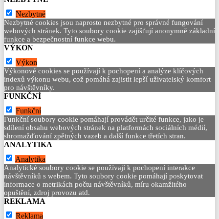
Nezbytné
Nezbytné cookies jsou naprosto nezbytné pro správné fungování
webových stránek. Tyto soubory cookie zajišťují anonymně základní
funkce a bezpečnostní funkce webu.
VÝKON
Výkon
Výkonové cookies se používají k pochopení a analýze klíčových
indexů výkonu webu, což pomáhá zajistit lepší uživatelský komfort
pro návštěvníky.
FUNKČNÍ
Funkční
Funkční soubory cookie pomáhají provádět určité funkce, jako je
sdílení obsahu webových stránek na platformách sociálních médií,
shromažďování zpětných vazeb a další funkce třetích stran.
ANALYTIKA
Analytika
Analytické soubory cookie se používají k pochopení interakce
návštěvníků s webem. Tyto soubory cookie pomáhají poskytovat
informace o metrikách počtu návštěvníků, míru okamžitého
opuštění, zdroj provozu atd.
REKLAMA
Reklama