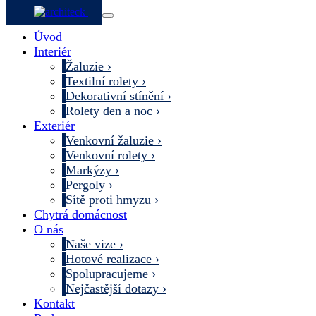
Úvod
Interiér
Žaluzie
Textilní rolety
Dekorativní stínění
Rolety den a noc
Exteriér
Venkovní žaluzie
Venkovní rolety
Markýzy
Pergoly
Sítě proti hmyzu
Chytrá domácnost
O nás
Naše vize
Hotové realizace
Spolupracujeme
Nejčastější dotazy
Kontakt