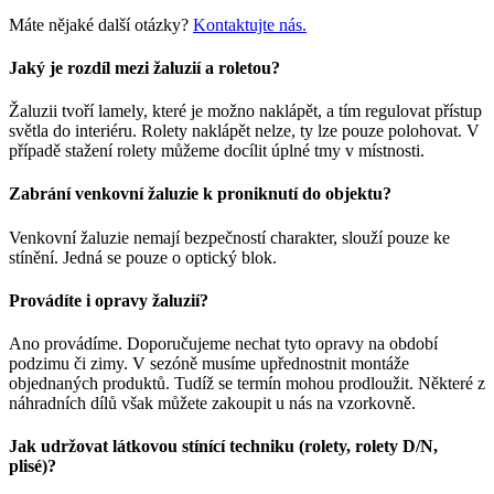
Máte nějaké další otázky?
Kontaktujte nás.
Jaký je rozdíl mezi žaluzií a roletou?
Žaluzii tvoří lamely, které je možno naklápět, a tím regulovat přístup
světla do interiéru. Rolety naklápět nelze, ty lze pouze polohovat. V
případě stažení rolety můžeme docílit úplné tmy v místnosti.
Zabrání venkovní žaluzie k proniknutí do objektu?
Venkovní žaluzie nemají bezpečností charakter, slouží pouze ke
stínění. Jedná se pouze o optický blok.
Provádíte i opravy žaluzií?
Ano provádíme. Doporučujeme nechat tyto opravy na období
podzimu či zimy. V sezóně musíme upřednostnit montáže
objednaných produktů. Tudíž se termín mohou prodloužit. Některé z
náhradních dílů však můžete zakoupit u nás na vzorkovně.
Jak udržovat látkovou stínící techniku (rolety, rolety D/N,
plisé)?