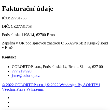
Fakturační údaje
IČO: 27731758
DIČ: CZ27731758
Podstránská 1198/14, 62700 Brno
Zapsána v OR pod spisovou značkou C 55329/KSBR Krajský soud
v Brně
Kontakt
COLORTOP s.r.o., Podstránská 14, Brno - Slatina, 627 00
777 219 920
jsme@colortop.cz
© 2022 COLORTOP s.r.o. | © 2022 Webdesign By AONITY |
Všechna Práva Vyhrazena.