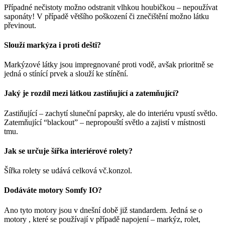
Případné nečistoty možno odstranit vlhkou houbičkou – nepoužívat
saponáty! V případě většího poškození či znečištění možno látku
převinout.
Slouží markýza i proti dešti?
Markýzové látky jsou impregnované proti vodě, avšak prioritně se
jedná o stínící prvek a slouží ke stínění.
Jaký je rozdíl mezi látkou zastiňující a zatemňující?
Zastiňující – zachytí sluneční paprsky, ale do interiéru vpustí světlo.
Zatemňující “blackout” – nepropouští světlo a zajistí v místnosti
tmu.
Jak se určuje šířka interiérové rolety?
Šířka rolety se udává celková vč.konzol.
Dodáváte motory Somfy IO?
Ano tyto motory jsou v dnešní době již standardem. Jedná se o
motory , které se používají v případě napojení – markýz, rolet,