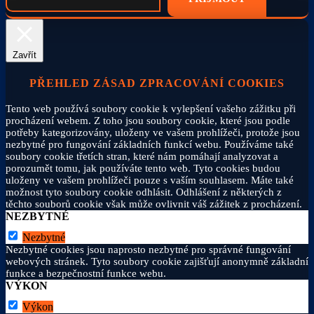
Zavřít
PŘEHLED ZÁSAD ZPRACOVÁNÍ COOKIES
Tento web používá soubory cookie k vylepšení vašeho zážitku při
procházení webem. Z toho jsou soubory cookie, které jsou podle
potřeby kategorizovány, uloženy ve vašem prohlížeči, protože jsou
nezbytné pro fungování základních funkcí webu. Používáme také
soubory cookie třetích stran, které nám pomáhají analyzovat a
porozumět tomu, jak používáte tento web. Tyto cookies budou
uloženy ve vašem prohlížeči pouze s vaším souhlasem. Máte také
možnost tyto soubory cookie odhlásit. Odhlášení z některých z
těchto souborů cookie však může ovlivnit váš zážitek z procházení.
NEZBYTNÉ
Nezbytné
Nezbytné cookies jsou naprosto nezbytné pro správné fungování
webových stránek. Tyto soubory cookie zajišťují anonymně základní
funkce a bezpečnostní funkce webu.
VÝKON
Výkon